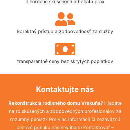
dlhoročné skúsenosti a bohatá prax
korektný prístup a zodpovednosť za služby
transparentné ceny bez skrytých poplatkov
Kontaktujte nás
Rekonštrukcia rodinného domu Vrakuňa?
Hľadáte
na to skúsených a zodpovedných profesionálov za
rozumný peniaz? Pre viac informácií či nezáväznú
cenovú ponuku nás neváhajte kontaktovať –