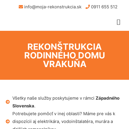
info@moja-rekonstrukcia.sk
0911 655 512
REKONŠTRUKCIA
RODINNÉHO DOMU
VRAKUŇA
Všetky naše služby poskytujeme v rámci
Západného
Slovenska
.
Potrebujete pomôcť v inej oblasti? Máme pre vás k
dispozícii aj elektrikára, vodoinštalatéra, murára a