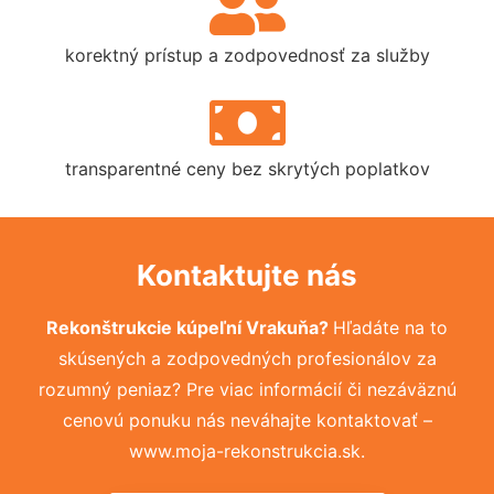
korektný prístup a zodpovednosť za služby
transparentné ceny bez skrytých poplatkov
Kontaktujte nás
Rekonštrukcie kúpeľní Vrakuňa?
Hľadáte na to
skúsených a zodpovedných profesionálov za
rozumný peniaz? Pre viac informácií či nezáväznú
cenovú ponuku nás neváhajte kontaktovať –
www.moja-rekonstrukcia.sk.