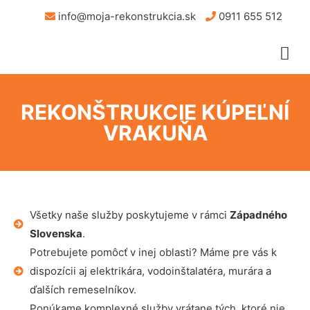
info@moja-rekonstrukcia.sk
0911 655 512
REKONŠTRUKCIE KÚPEĽNÍ
VRAKUŇA
Všetky naše služby poskytujeme v rámci
Západného
Slovenska
.
Potrebujete pomôcť v inej oblasti? Máme pre vás k
dispozícii aj elektrikára, vodoinštalatéra, murára a
ďalších remeselníkov.
Ponúkame komplexné služby vrátane tých, ktoré nie