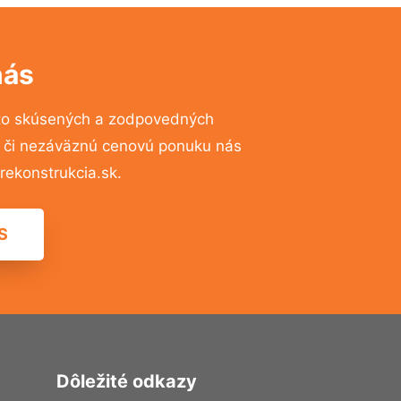
nás
to skúsených a zodpovedných
ií či nezáväznú cenovú ponuku nás
ekonstrukcia.sk.
S
Dôležité odkazy