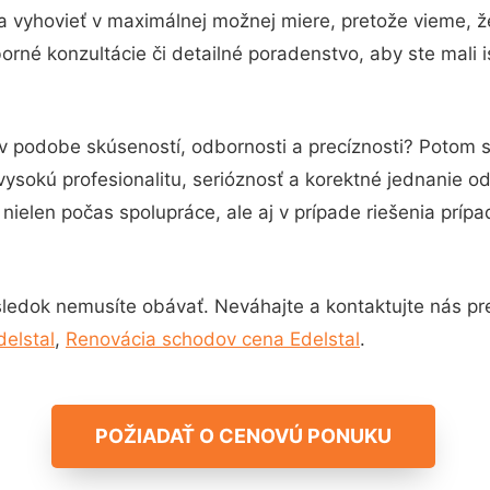
a vyhovieť v maximálnej možnej miere, pretože vieme, 
rné konzultácie či detailné poradenstvo, aby ste mali 
 v podobe skúseností, odbornosti a precíznosti? Potom
vysokú profesionalitu, serióznosť a korektné jednanie 
nielen počas spolupráce, ale aj v prípade riešenia príp
ledok nemusíte obávať. Neváhajte a kontaktujte nás pre v
delstal
,
Renovácia schodov cena Edelstal
.
POŽIADAŤ O CENOVÚ PONUKU