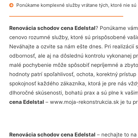
Ponúkame komplexné služby vrátane tých, ktoré nie sú
Renovácia schodov cena Edelstal
? Ponúkame vám p
cenovo rozumné služby, ktoré sú prispôsobené vaš
Neváhajte a ozvite sa nám ešte dnes. Pri realizácií
odbornosť, ale aj na dôslednú kontrolu vykonanej p
malé pochybenie môže spôsobiť nepríjemné a zbyto
hodnoty patrí spoľahlivosť, ochota, korektný príst
spokojnosť každého zákazníka, ktorá je pre nás vžd
dlhoročné skúsenosti, bohatú prax a sú plne k vaš
cena Edelstal
– www.moja-rekonstrukcia.sk je tu pr
Renovácia schodov cena Edelstal
– nechajte to na