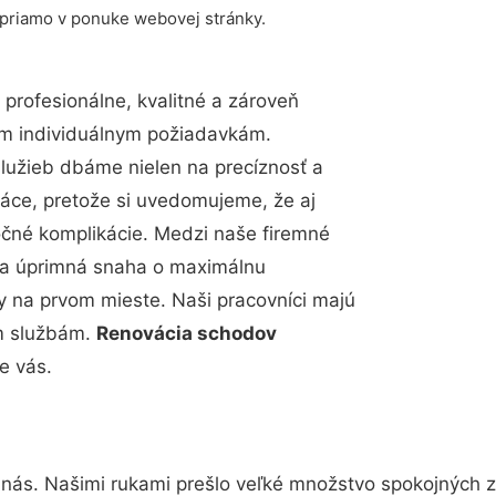
 priamo v ponuke webovej stránky.
rofesionálne, kvalitné a zároveň
im individuálnym požiadavkám.
 služieb dbáme nielen na precíznosť a
ráce, pretože si uvedomujeme, že aj
čné komplikácie. Medzi naše firemné
up a úprimná snaha o maximálnu
y na prvom mieste. Naši pracovníci majú
im službám.
Renovácia schodov
e vás.
 nás. Našimi rukami prešlo veľké množstvo spokojných z