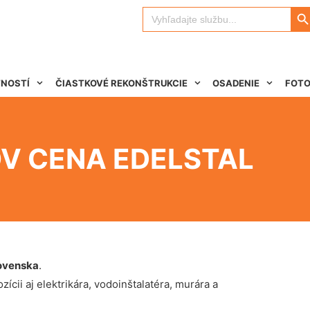
Search 
Search
for:
TNOSTÍ
ČIASTKOVÉ REKONŠTRUKCIE
OSADENIE
FOTO
V CENA EDELSTAL
ovenska
.
ícii aj elektrikára, vodoinštalatéra, murára a