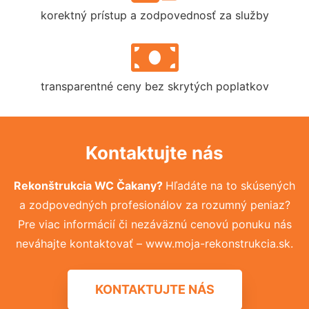
korektný prístup a zodpovednosť za služby
transparentné ceny bez skrytých poplatkov
Kontaktujte nás
Rekonštrukcia WC Čakany?
Hľadáte na to skúsených
a zodpovedných profesionálov za rozumný peniaz?
Pre viac informácií či nezáväznú cenovú ponuku nás
neváhajte kontaktovať – www.moja-rekonstrukcia.sk.
KONTAKTUJTE NÁS