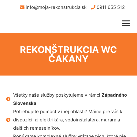
info@moja-rekonstrukcia.sk
0911 655 512
REKONŠTRUKCIA WC
ČAKANY
Všetky naše služby poskytujeme v rámci
Západného
Slovenska
.
Potrebujete pomôcť v inej oblasti? Máme pre vás k
dispozícii aj elektrikára, vodoinštalatéra, murára a
ďalších remeselníkov.
Ponúkame komplexné služby vrátane tých, ktoré nie