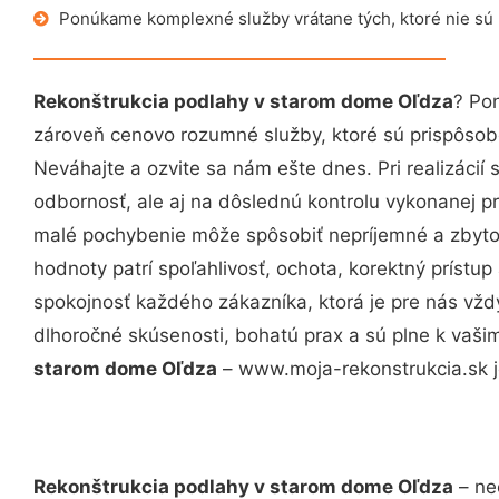
Ponúkame komplexné služby vrátane tých, ktoré nie sú
Rekonštrukcia podlahy v starom dome Oľdza
? Po
zároveň cenovo rozumné služby, ktoré sú prispôso
Neváhajte a ozvite sa nám ešte dnes. Pri realizácií
odbornosť, ale aj na dôslednú kontrolu vykonanej p
malé pochybenie môže spôsobiť nepríjemné a zbyto
hodnoty patrí spoľahlivosť, ochota, korektný príst
spokojnosť každého zákazníka, ktorá je pre nás vžd
dlhoročné skúsenosti, bohatú prax a sú plne k vaš
starom dome Oľdza
– www.moja-rekonstrukcia.sk je
Rekonštrukcia podlahy v starom dome Oľdza
– ne