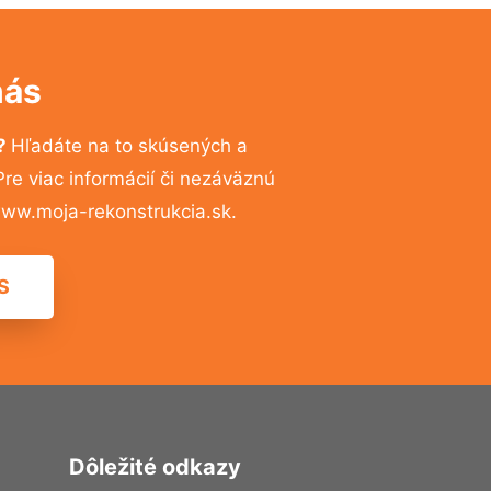
nás
a?
Hľadáte na to skúsených a
e viac informácií či nezáväznú
ww.moja-rekonstrukcia.sk.
S
Dôležité odkazy