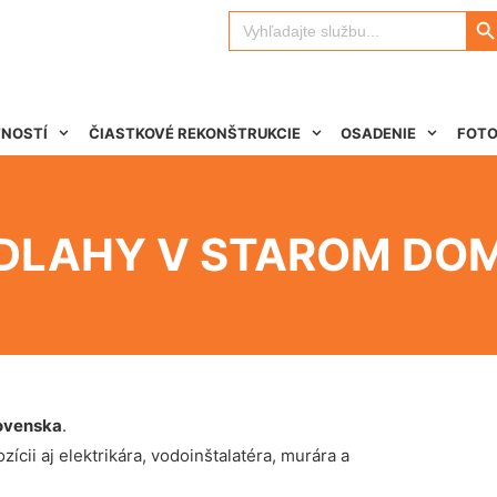
Search 
Search
for:
TNOSTÍ
ČIASTKOVÉ REKONŠTRUKCIE
OSADENIE
FOTO
DLAHY V STAROM DO
ovenska
.
ícii aj elektrikára, vodoinštalatéra, murára a