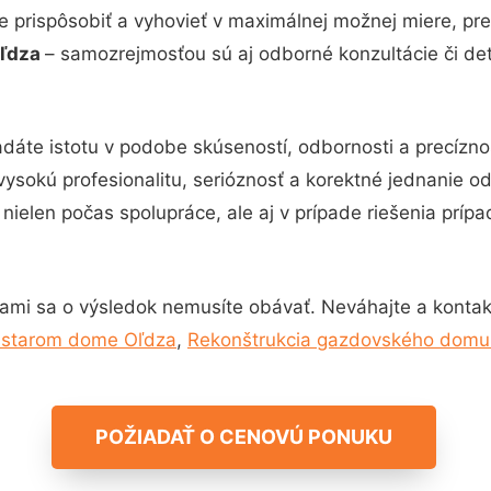
e prispôsobiť a vyhovieť v maximálnej možnej miere, pre
Oľdza
– samozrejmosťou sú aj odborné konzultácie či det
adáte istotu v podobe skúseností, odbornosti a precízn
vysokú profesionalitu, serióznosť a korektné jednanie 
nielen počas spolupráce, ale aj v prípade riešenia príp
ami sa o výsledok nemusíte obávať. Neváhajte a kontaktuj
v starom dome Oľdza
,
Rekonštrukcia gazdovského domu
POŽIADAŤ O CENOVÚ PONUKU