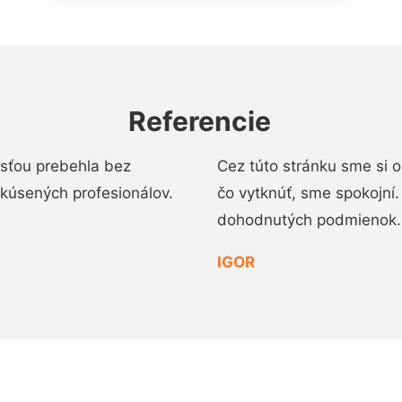
Referencie
osťou prebehla bez
Cez túto stránku sme si 
 skúsených profesionálov.
čo vytknúť, sme spokojní
dohodnutých podmienok.
IGOR