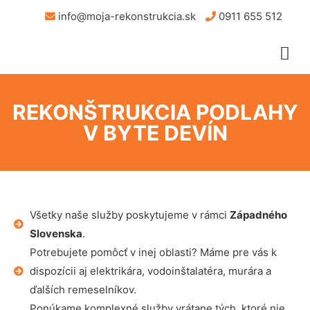
info@moja-rekonstrukcia.sk
0911 655 512
REKONŠTRUKCIA PODLAHY
V BYTE DEVÍN
Všetky naše služby poskytujeme v rámci
Západného
Slovenska
.
Potrebujete pomôcť v inej oblasti? Máme pre vás k
dispozícii aj elektrikára, vodoinštalatéra, murára a
ďalších remeselníkov.
Ponúkame komplexné služby vrátane tých, ktoré nie