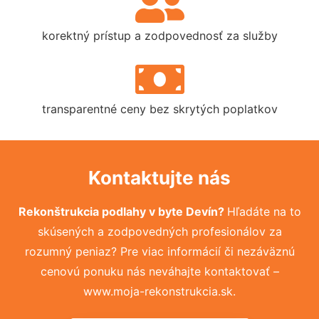
korektný prístup a zodpovednosť za služby
transparentné ceny bez skrytých poplatkov
Kontaktujte nás
Rekonštrukcia podlahy v byte Devín?
Hľadáte na to
skúsených a zodpovedných profesionálov za
rozumný peniaz? Pre viac informácií či nezáväznú
cenovú ponuku nás neváhajte kontaktovať –
www.moja-rekonstrukcia.sk.