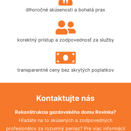
dlhoročné skúsenosti a bohatá prax
korektný prístup a zodpovednosť za služby
transparentné ceny bez skrytých poplatkov
Kontaktujte nás
Rekonštrukcia gazdovského domu Rovinka?
Hľadáte na to skúsených a zodpovedných
profesionálov za rozumný peniaz? Pre viac informácií