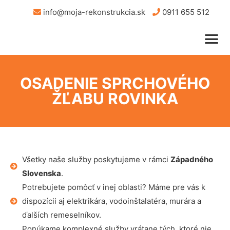
info@moja-rekonstrukcia.sk
0911 655 512
OSADENIE SPRCHOVÉHO
ŽĽABU ROVINKA
Všetky naše služby poskytujeme v rámci
Západného
Slovenska
.
Potrebujete pomôcť v inej oblasti? Máme pre vás k
dispozícii aj elektrikára, vodoinštalatéra, murára a
ďalších remeselníkov.
Ponúkame komplexné služby vrátane tých, ktoré nie