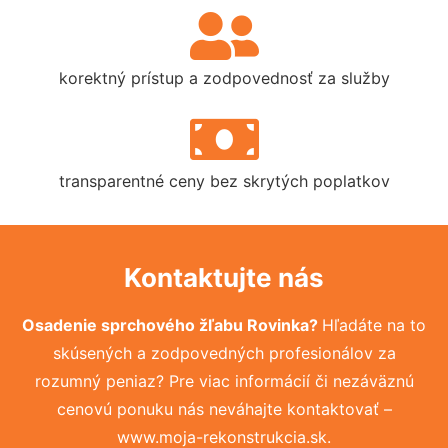
korektný prístup a zodpovednosť za služby
transparentné ceny bez skrytých poplatkov
Kontaktujte nás
Osadenie sprchového žľabu Rovinka?
Hľadáte na to
skúsených a zodpovedných profesionálov za
rozumný peniaz? Pre viac informácií či nezáväznú
cenovú ponuku nás neváhajte kontaktovať –
www.moja-rekonstrukcia.sk.