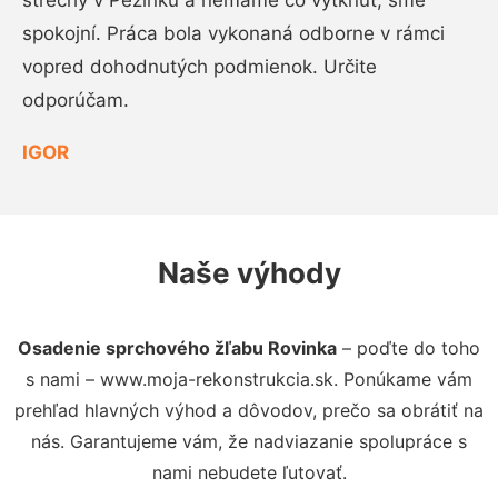
strechy v Pezinku a nemáme čo vytknúť, sme
spokojní. Práca bola vykonaná odborne v rámci
vopred dohodnutých podmienok. Určite
odporúčam.
IGOR
Naše výhody
Osadenie sprchového žľabu Rovinka
– poďte do toho
s nami – www.moja-rekonstrukcia.sk. Ponúkame vám
prehľad hlavných výhod a dôvodov, prečo sa obrátiť na
nás. Garantujeme vám, že nadviazanie spolupráce s
nami nebudete ľutovať.