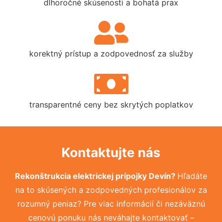
dlhoročné skúsenosti a bohatá prax
korektný prístup a zodpovednosť za služby
transparentné ceny bez skrytých poplatkov
Kontaktujte nás
Rekonštrukcia elektrickej prípojky Devín?
Hľadáte
na to skúsených a zodpovedných profesionálov za
rozumný peniaz? Pre viac informácií či nezáväznú
cenovú ponuku nás neváhajte kontaktovať –