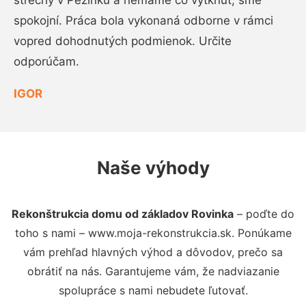
strechy v Pezinku a nemáme čo vytknúť, sme
spokojní. Práca bola vykonaná odborne v rámci
vopred dohodnutých podmienok. Určite
odporúčam.
IGOR
Naše výhody
Rekonštrukcia domu od základov Rovinka
– poďte do
toho s nami – www.moja-rekonstrukcia.sk. Ponúkame
vám prehľad hlavných výhod a dôvodov, prečo sa
obrátiť na nás. Garantujeme vám, že nadviazanie
spolupráce s nami nebudete ľutovať.