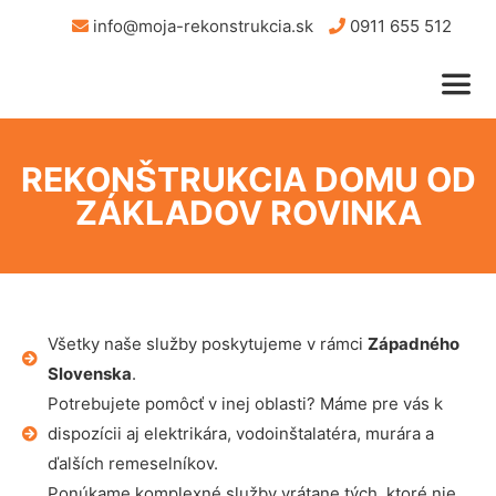
info@moja-rekonstrukcia.sk
0911 655 512
REKONŠTRUKCIA DOMU OD
ZÁKLADOV ROVINKA
Všetky naše služby poskytujeme v rámci
Západného
Slovenska
.
Potrebujete pomôcť v inej oblasti? Máme pre vás k
dispozícii aj elektrikára, vodoinštalatéra, murára a
ďalších remeselníkov.
Ponúkame komplexné služby vrátane tých, ktoré nie