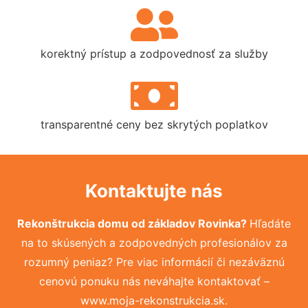
korektný prístup a zodpovednosť za služby
transparentné ceny bez skrytých poplatkov
Kontaktujte nás
Rekonštrukcia domu od základov Rovinka?
Hľadáte
na to skúsených a zodpovedných profesionálov za
rozumný peniaz? Pre viac informácií či nezáväznú
cenovú ponuku nás neváhajte kontaktovať –
www.moja-rekonstrukcia.sk.