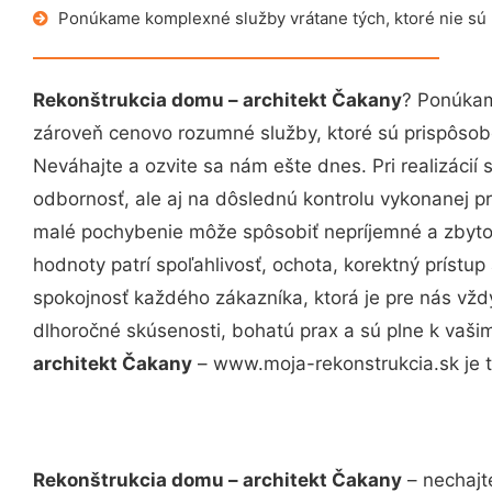
Ponúkame komplexné služby vrátane tých, ktoré nie sú
Rekonštrukcia domu – architekt Čakany
? Ponúkam
zároveň cenovo rozumné služby, ktoré sú prispôso
Neváhajte a ozvite sa nám ešte dnes. Pri realizácií
odbornosť, ale aj na dôslednú kontrolu vykonanej p
malé pochybenie môže spôsobiť nepríjemné a zbyto
hodnoty patrí spoľahlivosť, ochota, korektný príst
spokojnosť každého zákazníka, ktorá je pre nás vžd
dlhoročné skúsenosti, bohatú prax a sú plne k vaš
architekt Čakany
– www.moja-rekonstrukcia.sk je t
Rekonštrukcia domu – architekt Čakany
– nechajt