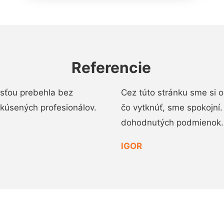
Referencie
osťou prebehla bez
Cez túto stránku sme si 
 skúsených profesionálov.
čo vytknúť, sme spokojní
dohodnutých podmienok.
IGOR