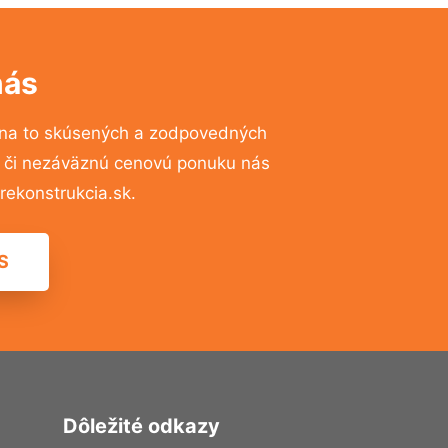
nás
na to skúsených a zodpovedných
ií či nezáväznú cenovú ponuku nás
ekonstrukcia.sk.
S
Dôležité odkazy