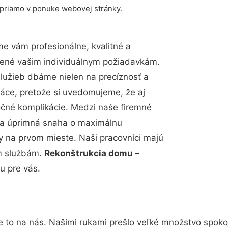
 priamo v ponuke webovej stránky.
e vám profesionálne, kvalitné a
bené vašim individuálnym požiadavkám.
 služieb dbáme nielen na precíznosť a
ráce, pretože si uvedomujeme, že aj
čné komplikácie. Medzi naše firemné
up a úprimná snaha o maximálnu
y na prvom mieste. Naši pracovníci majú
im službám.
Rekonštrukcia domu –
u pre vás.
e to na nás. Našimi rukami prešlo veľké množstvo spoko