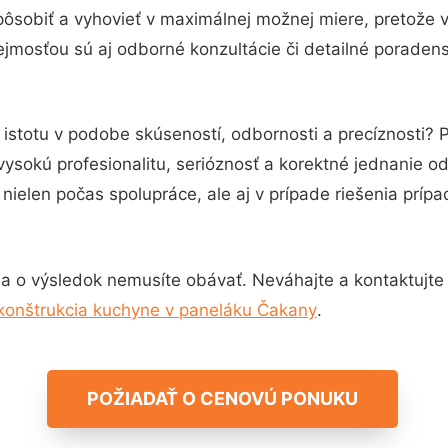
pôsobiť a vyhovieť v maximálnej možnej miere, pretože 
jmosťou sú aj odborné konzultácie či detailné poradens
 istotu v podobe skúseností, odbornosti a precíznosti?
vysokú profesionalitu, serióznosť a korektné jednanie 
nielen počas spolupráce, ale aj v prípade riešenia príp
a o výsledok nemusíte obávať. Neváhajte a kontaktujte ná
konštrukcia kuchyne v paneláku Čakany
.
POŽIADAŤ O CENOVÚ PONUKU