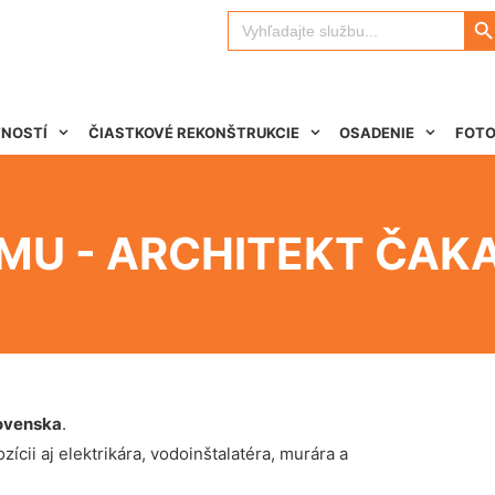
Search 
Search
for:
TNOSTÍ
ČIASTKOVÉ REKONŠTRUKCIE
OSADENIE
FOTO
MU - ARCHITEKT ČAK
ovenska
.
ícii aj elektrikára, vodoinštalatéra, murára a