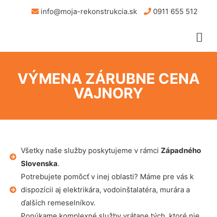
info@moja-rekonstrukcia.sk
0911 655 512
VÝMENA ZÁRUBNE CENA
VAJNORY
Všetky naše služby poskytujeme v rámci
Západného
Slovenska
.
Potrebujete pomôcť v inej oblasti? Máme pre vás k
dispozícii aj elektrikára, vodoinštalatéra, murára a
ďalších remeselníkov.
Ponúkame komplexné služby vrátane tých, ktoré nie