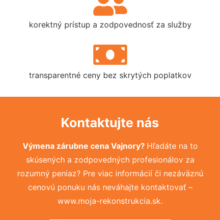
korektný prístup a zodpovednosť za služby
transparentné ceny bez skrytých poplatkov
Kontaktujte nás
Výmena zárubne cena Vajnory?
Hľadáte na to
skúsených a zodpovedných profesionálov za
rozumný peniaz? Pre viac informácií či nezáväznú
cenovú ponuku nás neváhajte kontaktovať –
www.moja-rekonstrukcia.sk.