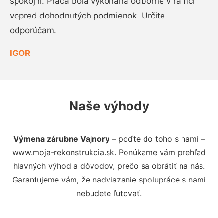
spokojní. Práca bola vykonaná odborne v rámci
vopred dohodnutých podmienok. Určite
odporúčam.
IGOR
Naše výhody
Výmena zárubne Vajnory
– poďte do toho s nami –
www.moja-rekonstrukcia.sk. Ponúkame vám prehľad
hlavných výhod a dôvodov, prečo sa obrátiť na nás.
Garantujeme vám, že nadviazanie spolupráce s nami
nebudete ľutovať.