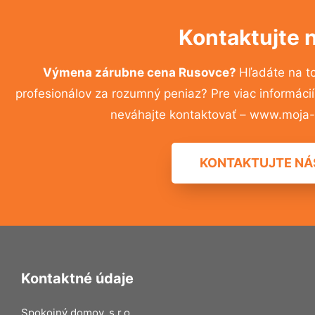
Kontaktujte 
Výmena zárubne cena Rusovce?
Hľadáte na t
profesionálov za rozumný peniaz? Pre viac informác
neváhajte kontaktovať – www.moja-r
KONTAKTUJTE NÁ
Kontaktné údaje
Spokojný domov, s.r.o.