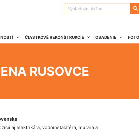
Search 
Search
for:
TNOSTÍ
ČIASTKOVÉ REKONŠTRUKCIE
OSADENIE
FOTO
CENA RUSOVCE
ovenska
.
ícii aj elektrikára, vodoinštalatéra, murára a