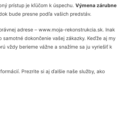
bný prístup je kľúčom k úspechu.
Výmena zárubne
edok bude presne podľa vašich predstáv.
správnej adrese – www.moja-rekonstrukcia.sk. Inak
po samotné dokončenie vašej zákazky. Keďže aj my
orú vždy berieme vážne a snažíme sa ju vyriešiť k
ormácií. Prezrite si aj ďalšie naše služby, ako