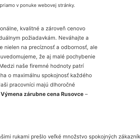
 priamo v ponuke webovej stránky.
nálne, kvalitné a zároveň cenovo
viduálnym požiadavkám. Neváhajte a
e nielen na precíznosť a odbornosť, ale
si uvedomujeme, že aj malé pochybenie
Medzi naše firemné hodnoty patrí
snaha o maximálnu spokojnosť každého
Naši pracovníci majú dlhoročné
.
Výmena zárubne cena Rusovce
–
šimi rukami prešlo veľké množstvo spokojných zákazníko