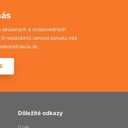
nás
o skúsených a zodpovedných
ií či nezáväznú cenovú ponuku nás
ekonstrukcia.sk.
S
Dôležité odkazy
O nás