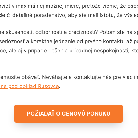
vieť v maximálnej možnej miere, pretože vieme, že oso
e či detailné poradenstvo, aby ste mali istotu, že výsl
be skúseností, odbornosti a precíznosti? Potom ste na 
serióznosť a korektné jednanie od prvého kontaktu až 
e, ale aj v prípade riešenia prípadnej nespokojnosti, kt
emusíte obávať. Neváhajte a kontaktujte nás pre viac inf
ane pod obklad Rusovce
.
POŽIADAŤ O CENOVÚ PONUKU