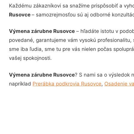
Každému zákazníkovi sa snažíme prispôsobiť a vyho
Rusovce
– samozrejmosťou sú aj odborné konzultáci
Výmena zárubne Rusovce
– hľadáte istotu v podo
povedané, garantujeme vám vysokú profesionalitu, 
sme iba ľudia, sme tu pre vás nielen počas spoluprác
vašej spokojnosti.
Výmena zárubne Rusovce
? S nami sa o výsledok n
napríklad
Prerábka podkrovia Rusovce
,
Osadenie v