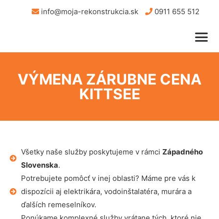
info@moja-rekonstrukcia.sk
0911 655 512
VÝMENA ZÁRUBNE CENA
KITTSEE
Všetky naše služby poskytujeme v rámci
Západného
Slovenska
.
Potrebujete pomôcť v inej oblasti? Máme pre vás k
dispozícii aj elektrikára, vodoinštalatéra, murára a
ďalších remeselníkov.
Ponúkame komplexné služby vrátane tých, ktoré nie