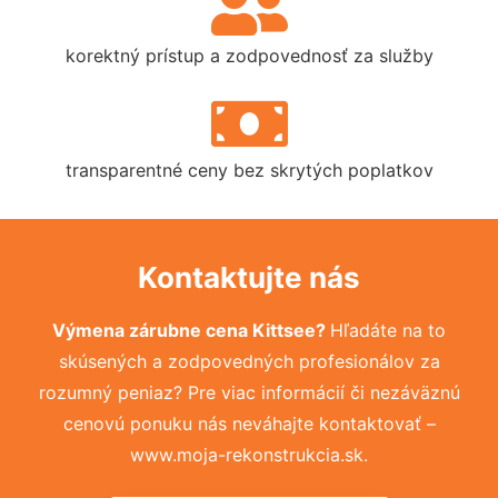
korektný prístup a zodpovednosť za služby
transparentné ceny bez skrytých poplatkov
Kontaktujte nás
Výmena zárubne cena Kittsee?
Hľadáte na to
skúsených a zodpovedných profesionálov za
rozumný peniaz? Pre viac informácií či nezáväznú
cenovú ponuku nás neváhajte kontaktovať –
www.moja-rekonstrukcia.sk.