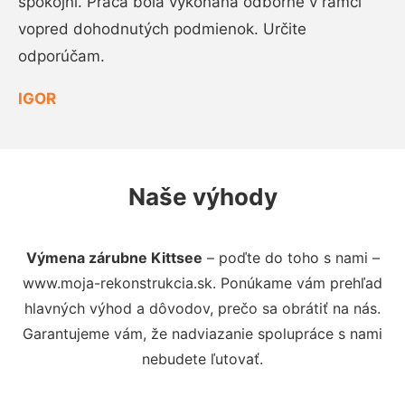
spokojní. Práca bola vykonaná odborne v rámci
vopred dohodnutých podmienok. Určite
odporúčam.
IGOR
Naše výhody
Výmena zárubne Kittsee
– poďte do toho s nami –
www.moja-rekonstrukcia.sk. Ponúkame vám prehľad
hlavných výhod a dôvodov, prečo sa obrátiť na nás.
Garantujeme vám, že nadviazanie spolupráce s nami
nebudete ľutovať.