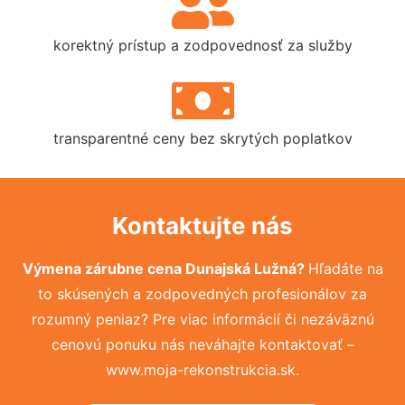
korektný prístup a zodpovednosť za služby
transparentné ceny bez skrytých poplatkov
Kontaktujte nás
Výmena zárubne cena Dunajská Lužná?
Hľadáte na
to skúsených a zodpovedných profesionálov za
rozumný peniaz? Pre viac informácií či nezáväznú
cenovú ponuku nás neváhajte kontaktovať –
www.moja-rekonstrukcia.sk.