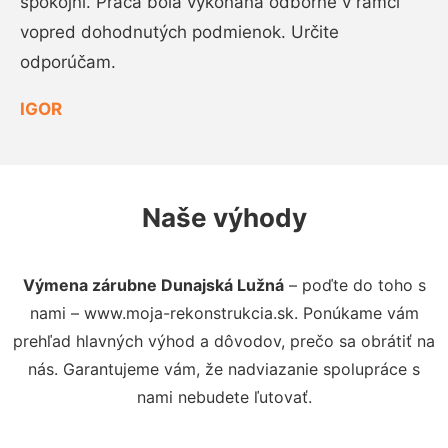
spokojní. Práca bola vykonaná odborne v rámci
vopred dohodnutých podmienok. Určite
odporúčam.
IGOR
Naše výhody
Výmena zárubne Dunajská Lužná
– poďte do toho s
nami – www.moja-rekonstrukcia.sk. Ponúkame vám
prehľad hlavných výhod a dôvodov, prečo sa obrátiť na
nás. Garantujeme vám, že nadviazanie spolupráce s
nami nebudete ľutovať.