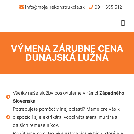
info@moja-rekonstrukcia.sk
0911 655 512
VÝMENA ZÁRUBNE CENA
DUNAJSKÁ LUŽNÁ
Všetky naše služby poskytujeme v rámci
Západného
Slovenska
.
Potrebujete pomôcť v inej oblasti? Máme pre vás k
dispozícii aj elektrikára, vodoinštalatéra, murára a
ďalších remeselníkov.
Ponúkame komplexné služby vrátane tých, ktoré nie