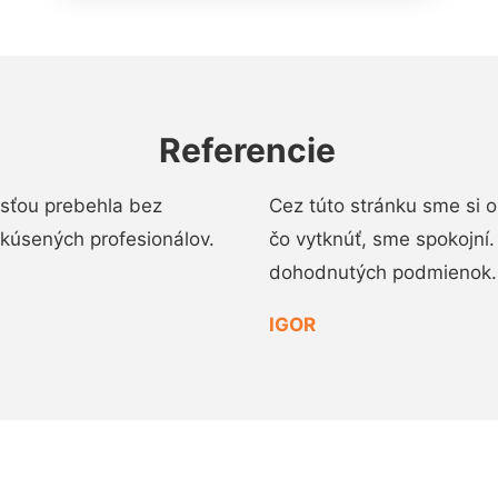
Referencie
osťou prebehla bez
Cez túto stránku sme si 
 skúsených profesionálov.
čo vytknúť, sme spokojní
dohodnutých podmienok.
IGOR