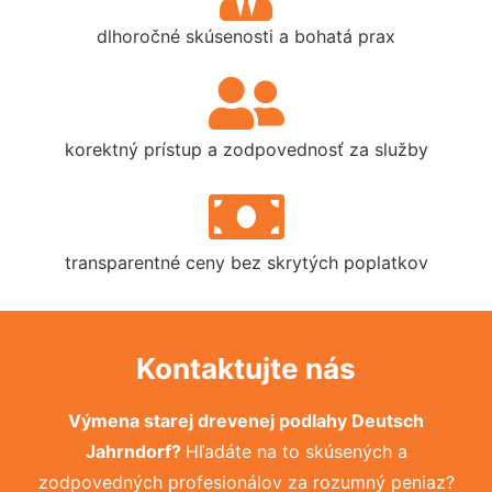
dlhoročné skúsenosti a bohatá prax
korektný prístup a zodpovednosť za služby
transparentné ceny bez skrytých poplatkov
Kontaktujte nás
Výmena starej drevenej podlahy Deutsch
Jahrndorf?
Hľadáte na to skúsených a
zodpovedných profesionálov za rozumný peniaz?