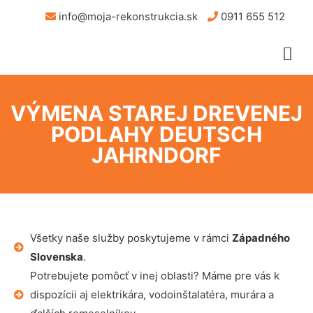
info@moja-rekonstrukcia.sk
0911 655 512
VÝMENA STAREJ DREVENEJ
PODLAHY DEUTSCH
JAHRNDORF
Všetky naše služby poskytujeme v rámci
Západného
Slovenska
.
Potrebujete pomôcť v inej oblasti? Máme pre vás k
dispozícii aj elektrikára, vodoinštalatéra, murára a