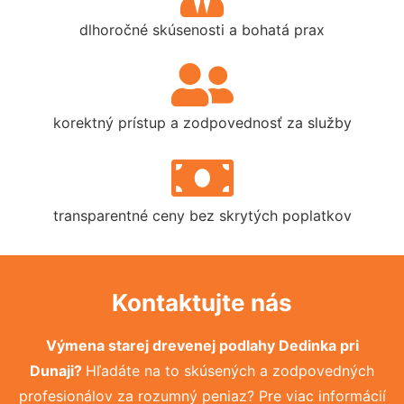
dlhoročné skúsenosti a bohatá prax
korektný prístup a zodpovednosť za služby
transparentné ceny bez skrytých poplatkov
Kontaktujte nás
Výmena starej drevenej podlahy Dedinka pri
Dunaji?
Hľadáte na to skúsených a zodpovedných
profesionálov za rozumný peniaz? Pre viac informácií