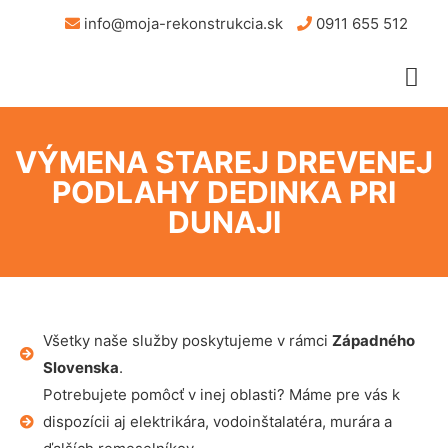
info@moja-rekonstrukcia.sk
0911 655 512
VÝMENA STAREJ DREVENEJ
PODLAHY DEDINKA PRI
DUNAJI
Všetky naše služby poskytujeme v rámci
Západného
Slovenska
.
Potrebujete pomôcť v inej oblasti? Máme pre vás k
dispozícii aj elektrikára, vodoinštalatéra, murára a