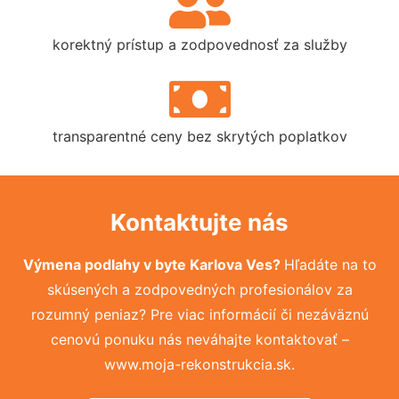
korektný prístup a zodpovednosť za služby
transparentné ceny bez skrytých poplatkov
Kontaktujte nás
Výmena podlahy v byte Karlova Ves?
Hľadáte na to
skúsených a zodpovedných profesionálov za
rozumný peniaz? Pre viac informácií či nezáväznú
cenovú ponuku nás neváhajte kontaktovať –
www.moja-rekonstrukcia.sk.