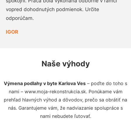
spokojní. Práca bola vykonaná odborne v rámci
vopred dohodnutých podmienok. Určite
odporúčam.
IGOR
Naše výhody
Výmena podlahy v byte Karlova Ves
– poďte do toho s
nami – www.moja-rekonstrukcia.sk. Ponúkame vám
prehľad hlavných výhod a dôvodov, prečo sa obrátiť na
nás. Garantujeme vám, že nadviazanie spolupráce s
nami nebudete ľutovať.