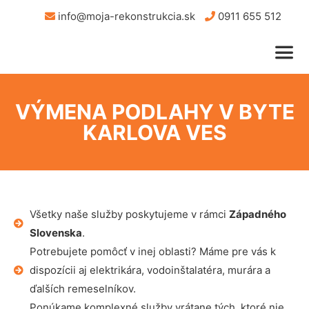
info@moja-rekonstrukcia.sk
0911 655 512
VÝMENA PODLAHY V BYTE
KARLOVA VES
Všetky naše služby poskytujeme v rámci
Západného
Slovenska
.
Potrebujete pomôcť v inej oblasti? Máme pre vás k
dispozícii aj elektrikára, vodoinštalatéra, murára a
ďalších remeselníkov.
Ponúkame komplexné služby vrátane tých, ktoré nie