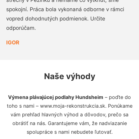
strechy v Pezinku a nemáme čo vytknúť, sme
spokojní. Práca bola vykonaná odborne v rámci
vopred dohodnutých podmienok. Určite
odporúčam.
IGOR
Naše výhody
Výmena plávajúcej podlahy Hundsheim
– poďte do
toho s nami – www.moja-rekonstrukcia.sk. Ponúkame
vám prehľad hlavných výhod a dôvodov, prečo sa
obrátiť na nás. Garantujeme vám, že nadviazanie
spolupráce s nami nebudete ľutovať.