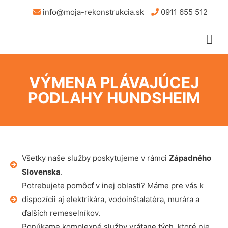
info@moja-rekonstrukcia.sk
0911 655 512
VÝMENA PLÁVAJÚCEJ
PODLAHY HUNDSHEIM
Všetky naše služby poskytujeme v rámci
Západného
Slovenska
.
Potrebujete pomôcť v inej oblasti? Máme pre vás k
dispozícii aj elektrikára, vodoinštalatéra, murára a
ďalších remeselníkov.
Ponúkame komplexné služby vrátane tých, ktoré nie