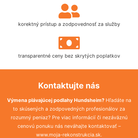
korektný prístup a zodpovednosť za služby
transparentné ceny bez skrytých poplatkov
Kontaktujte nás
Výmena plávajúcej podlahy Hundsheim?
Hľadáte na
to skúsených a zodpovedných profesionálov za
rozumný peniaz? Pre viac informácií či nezáväznú
cenovú ponuku nás neváhajte kontaktovať –
www.moja-rekonstrukcia.sk.