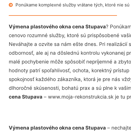
Ponúkame komplexné služby vrátane tých, ktoré nie sú
Výmena plastového okna cena Stupava
? Ponúkame
cenovo rozumné služby, ktoré sú prispôsobené vaš
Neváhajte a ozvite sa nám ešte dnes. Pri realizácií
odbornosť, ale aj na dôslednú kontrolu vykonanej p
malé pochybenie môže spôsobiť nepríjemné a zbyto
hodnoty patrí spoľahlivosť, ochota, korektný príst
spokojnosť každého zákazníka, ktorá je pre nás vžd
dlhoročné skúsenosti, bohatú prax a sú plne k vaš
cena Stupava
– www.moja-rekonstrukcia.sk je tu pr
Výmena plastového okna cena Stupava
– nechajte