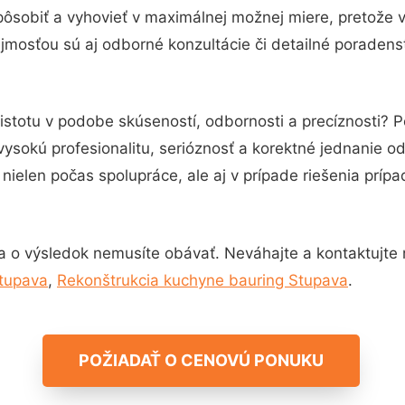
pôsobiť a vyhovieť v maximálnej možnej miere, pretože 
jmosťou sú aj odborné konzultácie či detailné poradenst
istotu v podobe skúseností, odbornosti a precíznosti?
vysokú profesionalitu, serióznosť a korektné jednanie 
nielen počas spolupráce, ale aj v prípade riešenia príp
a o výsledok nemusíte obávať. Neváhajte a kontaktujte ná
Stupava
,
Rekonštrukcia kuchyne bauring Stupava
.
POŽIADAŤ O CENOVÚ PONUKU