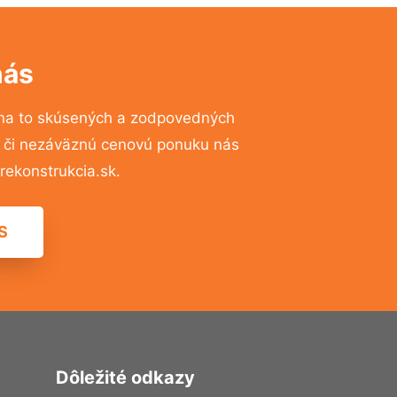
nás
na to skúsených a zodpovedných
ií či nezáväznú cenovú ponuku nás
ekonstrukcia.sk.
S
Dôležité odkazy