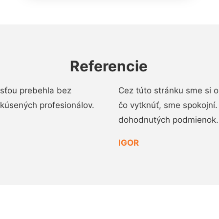
Referencie
osťou prebehla bez
Cez túto stránku sme si 
 skúsených profesionálov.
čo vytknúť, sme spokojní
dohodnutých podmienok.
IGOR