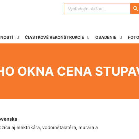
Search 
Search
for:
TNOSTÍ
ČIASTKOVÉ REKONŠTRUKCIE
OSADENIE
FOTO
O OKNA CENA STUPA
ovenska
.
ícii aj elektrikára, vodoinštalatéra, murára a