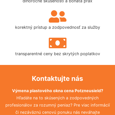
dlhoročné skúsenosti a bohatá prax
korektný prístup a zodpovednosť za služby
transparentné ceny bez skrytých poplatkov
Kontaktujte nás
Výmena plastového okna cena Potzneusield?
Hľadáte na to skúsených a zodpovedných
profesionálov za rozumný peniaz? Pre viac informácií
či nezáväznú cenovú ponuku nás neváhajte