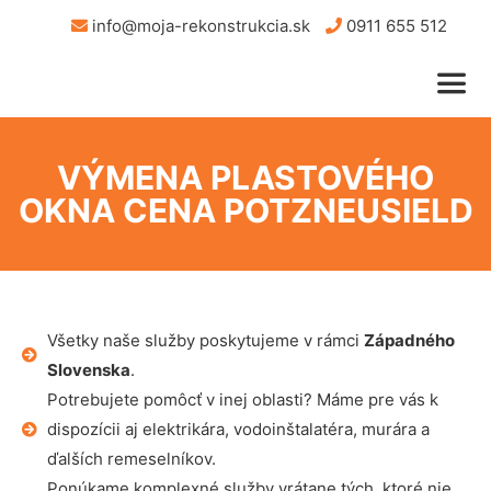
info@moja-rekonstrukcia.sk
0911 655 512
VÝMENA PLASTOVÉHO
OKNA CENA POTZNEUSIELD
Všetky naše služby poskytujeme v rámci
Západného
Slovenska
.
Potrebujete pomôcť v inej oblasti? Máme pre vás k
dispozícii aj elektrikára, vodoinštalatéra, murára a
ďalších remeselníkov.
Ponúkame komplexné služby vrátane tých, ktoré nie