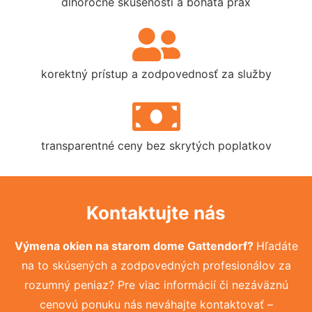
dlhoročné skúsenosti a bohatá prax
korektný prístup a zodpovednosť za služby
transparentné ceny bez skrytých poplatkov
Kontaktujte nás
Výmena okien na starom dome Gattendorf?
Hľadáte
na to skúsených a zodpovedných profesionálov za
rozumný peniaz? Pre viac informácií či nezáväznú
cenovú ponuku nás neváhajte kontaktovať –