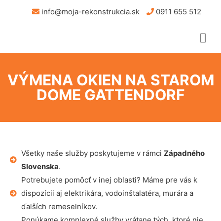
info@moja-rekonstrukcia.sk
0911 655 512
VÝMENA OKIEN NA STAROM
DOME GATTENDORF
Všetky naše služby poskytujeme v rámci
Západného
Slovenska
.
Potrebujete pomôcť v inej oblasti? Máme pre vás k
dispozícii aj elektrikára, vodoinštalatéra, murára a
ďalších remeselníkov.
Ponúkame komplexné služby vrátane tých, ktoré nie