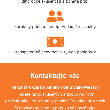
dlhoročné skúsenosti a bohatá prax
korektný prístup a zodpovednosť za služby
transparentné ceny bez skrytých poplatkov
Kontaktujte nás
Rekonštrukcia rodinného domu Staré Mesto?
Hľadáte na to skúsených a zodpovedných
profesionálov za rozumný peniaz? Pre viac informácií
či nezáväznú cenovú ponuku nás neváhajte