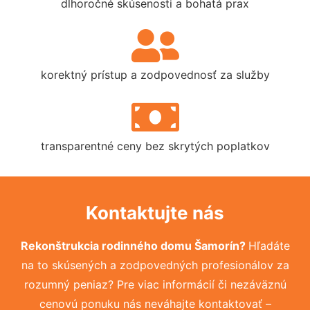
dlhoročné skúsenosti a bohatá prax
korektný prístup a zodpovednosť za služby
transparentné ceny bez skrytých poplatkov
Kontaktujte nás
Rekonštrukcia rodinného domu Šamorín?
Hľadáte
na to skúsených a zodpovedných profesionálov za
rozumný peniaz? Pre viac informácií či nezáväznú
cenovú ponuku nás neváhajte kontaktovať –