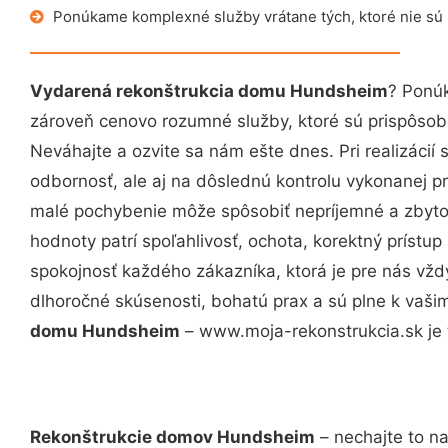
Ponúkame komplexné služby vrátane tých, ktoré nie sú
Vydarená rekonštrukcia domu Hundsheim
? Ponúk
zároveň cenovo rozumné služby, ktoré sú prispôso
Neváhajte a ozvite sa nám ešte dnes. Pri realizácií
odbornosť, ale aj na dôslednú kontrolu vykonanej p
malé pochybenie môže spôsobiť nepríjemné a zbyto
hodnoty patrí spoľahlivosť, ochota, korektný príst
spokojnosť každého zákazníka, ktorá je pre nás vžd
dlhoročné skúsenosti, bohatú prax a sú plne k vaš
domu Hundsheim
– www.moja-rekonstrukcia.sk je 
Rekonštrukcie domov Hundsheim
– nechajte to n