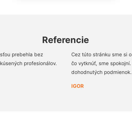
Referencie
osťou prebehla bez
Cez túto stránku sme si 
 skúsených profesionálov.
čo vytknúť, sme spokojní
dohodnutých podmienok.
IGOR