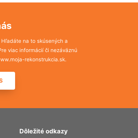
nás
?
Hľadáte na to skúsených a
e viac informácií či nezáväznú
ww.moja-rekonstrukcia.sk.
S
Dôležité odkazy