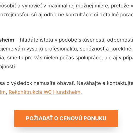
pôsobiť a vyhovieť v maximálnej možnej miere, pretože 
ozrejmosťou sú aj odborné konzultácie či detailné porad
dsheim
– hľadáte istotu v podobe skúseností, odbornosti
jeme vám vysokú profesionalitu, serióznosť a korektné
, sme tu pre vás nielen počas spolupráce, ale aj v príp
jnosti.
sa o výsledok nemusíte obávať. Neváhajte a kontaktujte n
eim
,
Rekonštrukcia WC Hundsheim
.
POŽIADAŤ O CENOVÚ PONUKU