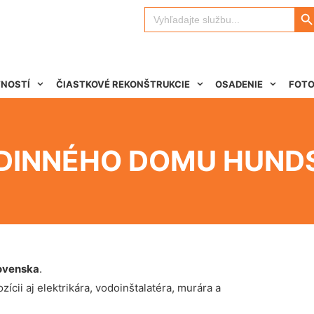
Search 
Search
for:
TNOSTÍ
ČIASTKOVÉ REKONŠTRUKCIE
OSADENIE
FOTO
DINNÉHO DOMU HUND
ovenska
.
ícii aj elektrikára, vodoinštalatéra, murára a