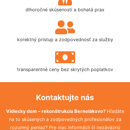
dlhoročné skúsenosti a bohatá prax
korektný prístup a zodpovednosť za služby
transparentné ceny bez skrytých poplatkov
Kontaktujte nás
Vidiecky dom – rekonštrukcia Bernolákovo?
Hľadáte
na to skúsených a zodpovedných profesionálov za
rozumný peniaz? Pre viac informácií či nezáväznú