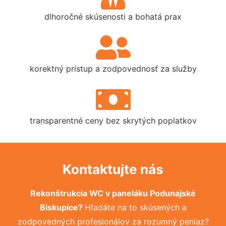
dlhoročné skúsenosti a bohatá prax
korektný prístup a zodpovednosť za služby
transparentné ceny bez skrytých poplatkov
Kontaktujte nás
Rekonštrukcia WC v paneláku Podunajské
Biskupice?
Hľadáte na to skúsených a
zodpovedných profesionálov za rozumný peniaz?