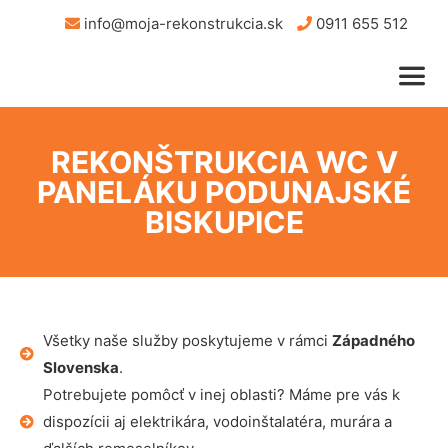
info@moja-rekonstrukcia.sk
0911 655 512
REKONŠTRUKCIA WC V
PANELÁKU PODUNAJSKÉ
BISKUPICE
Všetky naše služby poskytujeme v rámci
Západného
Slovenska
.
Potrebujete pomôcť v inej oblasti? Máme pre vás k
dispozícii aj elektrikára, vodoinštalatéra, murára a