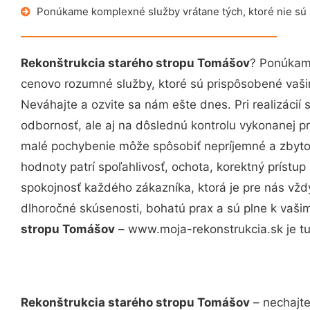
Ponúkame komplexné služby vrátane tých, ktoré nie sú
Rekonštrukcia starého stropu Tomášov
? Ponúkame
cenovo rozumné služby, ktoré sú prispôsobené vaš
Neváhajte a ozvite sa nám ešte dnes. Pri realizácií
odbornosť, ale aj na dôslednú kontrolu vykonanej p
malé pochybenie môže spôsobiť nepríjemné a zbyto
hodnoty patrí spoľahlivosť, ochota, korektný príst
spokojnosť každého zákazníka, ktorá je pre nás vžd
dlhoročné skúsenosti, bohatú prax a sú plne k vaš
stropu Tomášov
– www.moja-rekonstrukcia.sk je tu
Rekonštrukcia starého stropu Tomášov
– nechajte