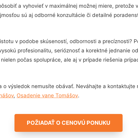
pôsobiť a vyhovieť v maximálnej možnej miere, pretože 
mosťou sú aj odborné konzultácie či detailné poradenst
istotu v podobe skúseností, odbornosti a precíznosti?
vysokú profesionalitu, serióznosť a korektné jednanie 
nielen počas spolupráce, ale aj v prípade riešenia príp
a o výsledok nemusíte obávať. Neváhajte a kontaktujte nás
mášov
,
Osadenie vane Tomášov
.
POŽIADAŤ O CENOVÚ PONUKU