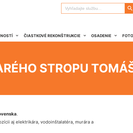
Search 
Search
for:
TNOSTÍ
ČIASTKOVÉ REKONŠTRUKCIE
OSADENIE
FOTO
ARÉHO STROPU TOMÁ
ovenska
.
ícii aj elektrikára, vodoinštalatéra, murára a