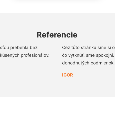
Referencie
osťou prebehla bez
Cez túto stránku sme si 
 skúsených profesionálov.
čo vytknúť, sme spokojní
dohodnutých podmienok.
IGOR