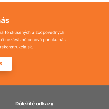
nás
na to skúsených a zodpovedných
ií či nezáväznú cenovú ponuku nás
ekonstrukcia.sk.
S
Dôležité odkazy