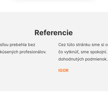
Referencie
osťou prebehla bez
Cez túto stránku sme si 
 skúsených profesionálov.
čo vytknúť, sme spokojní
dohodnutých podmienok.
IGOR