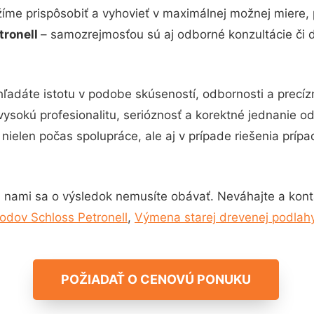
žíme prispôsobiť a vyhovieť v maximálnej možnej miere, 
tronell
– samozrejmosťou sú aj odborné konzultácie či d
hľadáte istotu v podobe skúseností, odbornosti a precí
vysokú profesionalitu, serióznosť a korektné jednanie 
nielen počas spolupráce, ale aj v prípade riešenia príp
 nami sa o výsledok nemusíte obávať. Neváhajte a kontakt
odov Schloss Petronell
,
Výmena starej drevenej podlahy
POŽIADAŤ O CENOVÚ PONUKU