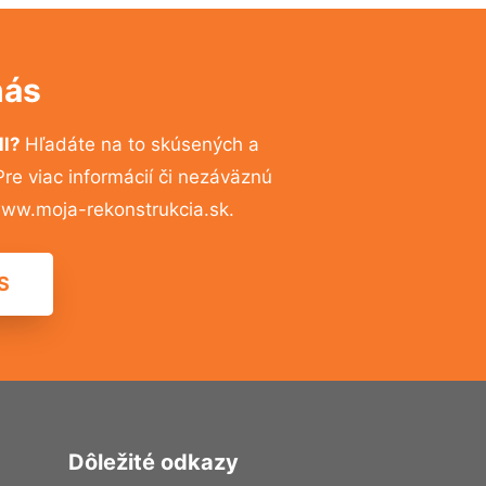
nás
ll?
Hľadáte na to skúsených a
e viac informácií či nezáväznú
ww.moja-rekonstrukcia.sk.
S
Dôležité odkazy