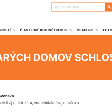
Search 
Search
for:
TNOSTÍ
ČIASTKOVÉ REKONŠTRUKCIE
OSADENIE
FOTO
ARÝCH DOMOV SCHLO
ovenska
.
ícii aj elektrikára, vodoinštalatéra, murára a