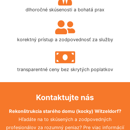
dlhoročné skúsenosti a bohatá prax
korektný prístup a zodpovednosť za služby
transparentné ceny bez skrytých poplatkov
Kontaktujte nás
Rekonštrukcia starého domu (kocky) Witzeldorf?
Hľadáte na to skúsených a zodpovedných
profesionálov za rozumný peniaz? Pre viac informácií