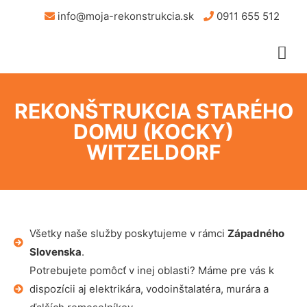
info@moja-rekonstrukcia.sk
0911 655 512
REKONŠTRUKCIA STARÉHO
DOMU (KOCKY)
WITZELDORF
Všetky naše služby poskytujeme v rámci
Západného
Slovenska
.
Potrebujete pomôcť v inej oblasti? Máme pre vás k
dispozícii aj elektrikára, vodoinštalatéra, murára a