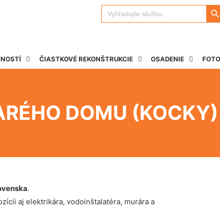
Search 
Search
for:
TNOSTÍ
ČIASTKOVÉ REKONŠTRUKCIE
OSADENIE
FOTO
ARÉHO DOMU (KOCKY)
ovenska
.
ícii aj elektrikára, vodoinštalatéra, murára a