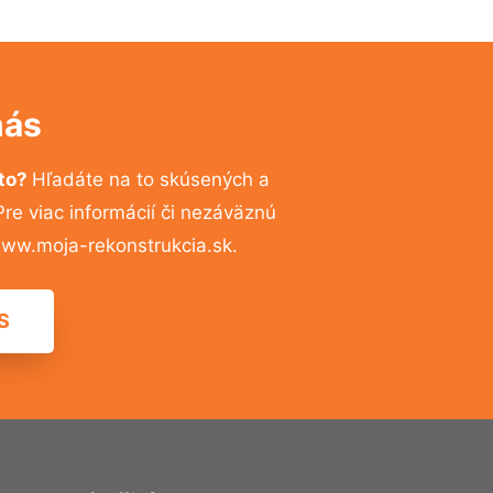
nás
sto?
Hľadáte na to skúsených a
e viac informácií či nezáväznú
ww.moja-rekonstrukcia.sk.
S