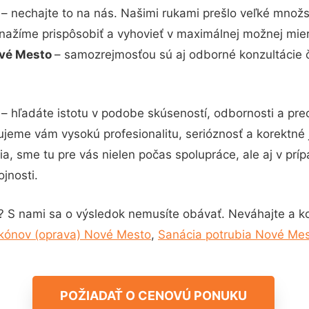
– nechajte to na nás. Našimi rukami prešlo veľké množ
snažíme prispôsobiť a vyhovieť v maximálnej možnej mier
ové Mesto
– samozrejmosťou sú aj odborné konzultácie či
– hľadáte istotu v podobe skúseností, odbornosti a pre
jeme vám vysokú profesionalitu, serióznosť a korektné
, sme tu pre vás nielen počas spolupráce, ale aj v príp
jnosti.
? S nami sa o výsledok nemusíte obávať. Neváhajte a kont
lkónov (oprava) Nové Mesto
,
Sanácia potrubia Nové Me
POŽIADAŤ O CENOVÚ PONUKU