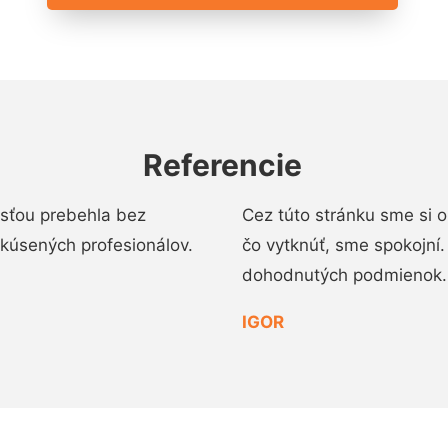
Referencie
osťou prebehla bez
Cez túto stránku sme si 
 skúsených profesionálov.
čo vytknúť, sme spokojní
dohodnutých podmienok.
IGOR