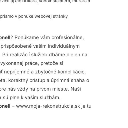
ícii aj elektrikára, vodoinštalatéra, murára a
 priamo v ponuke webovej stránky.
onell
? Ponúkame vám profesionálne,
ú prispôsobené vašim individuálnym
Pri realizácií služieb dbáme nielen na
 vykonanej práce, pretože si
 nepríjemné a zbytočné komplikácie.
ota, korektný prístup a úprimná snaha o
pre nás vždy na prvom mieste. Naši
a sú plne k vašim službám.
onell
– www.moja-rekonstrukcia.sk je tu