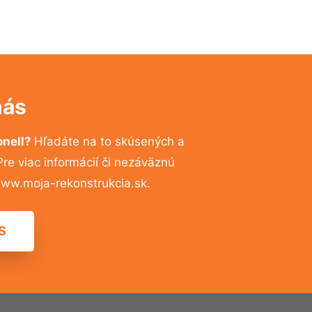
nás
onell?
Hľadáte na to skúsených a
e viac informácií či nezáväznú
ww.moja-rekonstrukcia.sk.
S