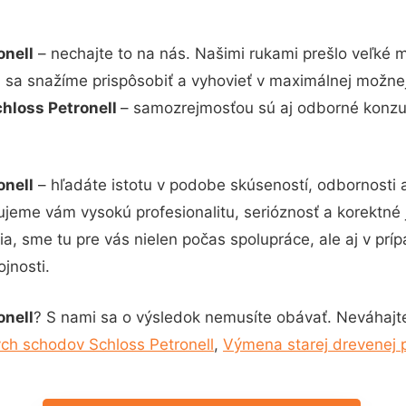
onell
– nechajte to na nás. Našimi rukami prešlo veľké
i sa snažíme prispôsobiť a vyhovieť v maximálnej možne
hloss Petronell
– samozrejmosťou sú aj odborné konzult
onell
– hľadáte istotu v podobe skúseností, odbornosti 
jeme vám vysokú profesionalitu, serióznosť a korektné
, sme tu pre vás nielen počas spolupráce, ale aj v príp
jnosti.
onell
? S nami sa o výsledok nemusíte obávať. Neváhajte a
ých schodov Schloss Petronell
,
Výmena starej drevenej p