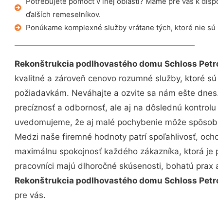
Potrebujete pomôcť v inej oblasti? Máme pre vás k dispoz
ďalších remeselníkov.
Ponúkame komplexné služby vrátane tých, ktoré nie sú
Rekonštrukcia podlhovastého domu Schloss Petr
kvalitné a zároveň cenovo rozumné služby, ktoré s
požiadavkám. Neváhajte a ozvite sa nám ešte dnes. 
precíznosť a odbornosť, ale aj na dôslednú kontrolu
uvedomujeme, že aj malé pochybenie môže spôsobiť
Medzi naše firemné hodnoty patrí spoľahlivosť, och
maximálnu spokojnosť každého zákazníka, ktorá je 
pracovníci majú dlhoročné skúsenosti, bohatú prax 
Rekonštrukcia podlhovastého domu Schloss Petr
pre vás.