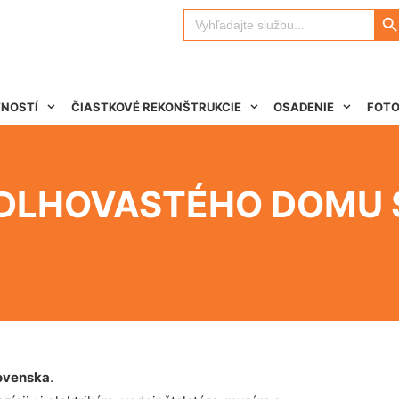
Search 
Search
for:
TNOSTÍ
ČIASTKOVÉ REKONŠTRUKCIE
OSADENIE
FOTO
ODLHOVASTÉHO DOMU 
ovenska
.