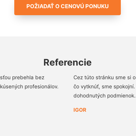
POŽIADAŤ O CENOVÚ PONUKU
Referencie
osťou prebehla bez
Cez túto stránku sme si 
 skúsených profesionálov.
čo vytknúť, sme spokojní
dohodnutých podmienok.
IGOR