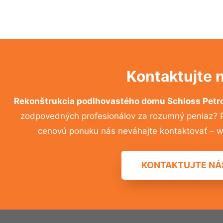
Kontaktujte 
Rekonštrukcia podlhovastého domu Schloss Petr
zodpovedných profesionálov za rozumný peniaz? Pr
cenovú ponuku nás neváhajte kontaktovať – w
KONTAKTUJTE NÁ