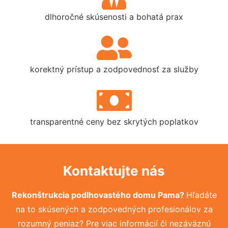
dlhoročné skúsenosti a bohatá prax
korektný prístup a zodpovednosť za služby
transparentné ceny bez skrytých poplatkov
Kontaktujte nás
Rekonštrukcia podlhovastého domu Pama?
Hľadáte
na to skúsených a zodpovedných profesionálov za
rozumný peniaz? Pre viac informácií či nezáväznú