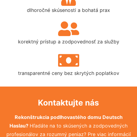
dlhoročné skúsenosti a bohatá prax
korektný prístup a zodpovednosť za služby
transparentné ceny bez skrytých poplatkov
Kontaktujte nás
Rekonštrukcia podlhovastého domu Deutsch
Haslau?
Hľadáte na to skúsených a zodpovedných
profesionálov za rozumný peniaz? Pre viac informácií