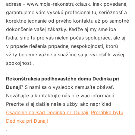
adrese – www.moja-rekonstrukcia.sk. Inak povedané,
garantujeme vám vysokú profesionalitu, serióznosť a
korektné jednanie od prvého kontaktu až po samotné
dokončenie vašej zákazky. Keďže aj my sme iba
ľudia, sme tu pre vás nielen počas spolupráce, ale aj
v prípade riešenia prípadnej nespokojnosti, ktorú
vždy berieme vážne a snažíme sa ju vyriešiť k vašej
spokojnosti.
Rekonštrukcia podlhovastého domu Dedinka pri
Dunaji
? S nami sa o výsledok nemusíte obávať.
Neváhajte a kontaktujte nás pre viac informácií.
Prezrite si aj ďalšie naše služby, ako napríklad
Osadenie palisád Dedinka pri Dunaji
,
Prerábka bytu
Dedinka pri Dunaji
.