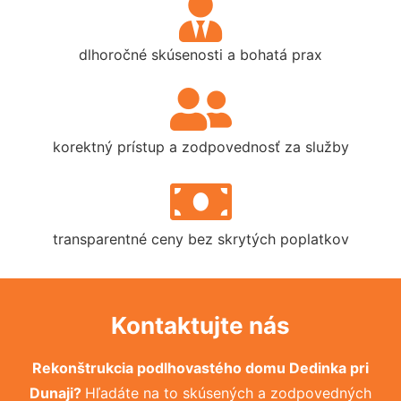
dlhoročné skúsenosti a bohatá prax
korektný prístup a zodpovednosť za služby
transparentné ceny bez skrytých poplatkov
Kontaktujte nás
Rekonštrukcia podlhovastého domu Dedinka pri
Dunaji?
Hľadáte na to skúsených a zodpovedných