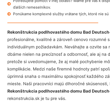
Potrebujete pomôcť v inej oblasti? Máme pre vás k dispoz
ďalších remeselníkov.
Ponúkame komplexné služby vrátane tých, ktoré nie sú
Rekonštrukcia podlhovastého domu Bad Deutsch
profesionálne, kvalitné a zároveň cenovo rozumné s
individuálnym požiadavkám. Neváhajte a ozvite sa ná
dbáme nielen na precíznosť a odbornosť, ale aj na 
pretože si uvedomujeme, že aj malé pochybenie mô
komplikácie. Medzi naše firemné hodnoty patrí spoľa
úprimná snaha o maximálnu spokojnosť každého zák
mieste. Naši pracovníci majú dlhoročné skúsenosti,
Rekonštrukcia podlhovastého domu Bad Deutsch
rekonstrukcia.sk je tu pre vás.