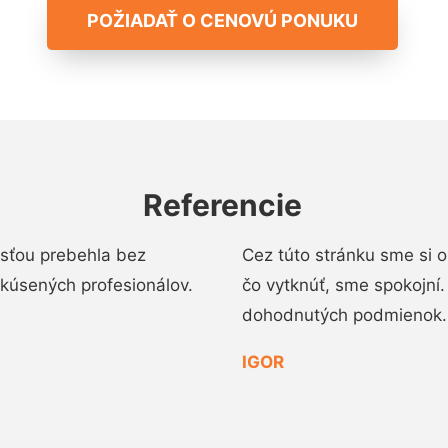
POŽIADAŤ O CENOVÚ PONUKU
Referencie
osťou prebehla bez
Cez túto stránku sme si 
 skúsených profesionálov.
čo vytknúť, sme spokojní
dohodnutých podmienok.
IGOR