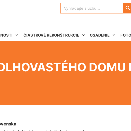
Search 
Search
for:
TNOSTÍ
ČIASTKOVÉ REKONŠTRUKCIE
OSADENIE
FOTO
DLHOVASTÉHO DOMU 
ovenska
.