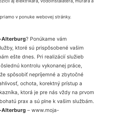
ícii aj elektrikára, vodoinštalatéra, murára a
 priamo v ponuke webovej stránky.
-Alterburg
? Ponúkame vám
lužby, ktoré sú prispôsobené vašim
m ešte dnes. Pri realizácií služieb
dôslednú kontrolu vykonanej práce,
že spôsobiť nepríjemné a zbytočné
hlivosť, ochota, korektný prístup a
azníka, ktorá je pre nás vždy na prvom
 bohatú prax a sú plne k vašim službám.
-Alterburg
– www.moja-