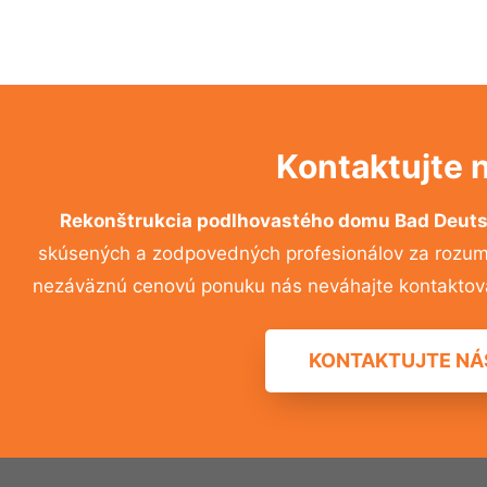
Kontaktujte 
Rekonštrukcia podlhovastého domu Bad Deut
skúsených a zodpovedných profesionálov za rozumný
nezáväznú cenovú ponuku nás neváhajte kontaktov
KONTAKTUJTE NÁ