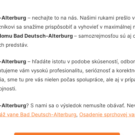
-Alterburg
– nechajte to na nás. Našimi rukami prešlo
zníkovi sa snažíme prispôsobiť a vyhovieť v maximálnej 
 domu Bad Deutsch-Alterburg
– samozrejmosťou sú aj o
ch predstáv.
-Alterburg
– hľadáte istotu v podobe skúseností, odbor
tujeme vám vysokú profesionalitu, serióznosť a korekt
, sme tu pre vás nielen počas spolupráce, ale aj v príp
jnosti.
-Alterburg
? S nami sa o výsledok nemusíte obávať. Nevá
áž vane Bad Deutsch-Alterburg
,
Osadenie sprchovej va