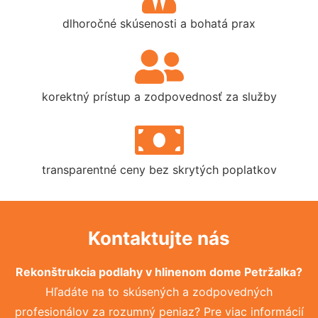
dlhoročné skúsenosti a bohatá prax
korektný prístup a zodpovednosť za služby
transparentné ceny bez skrytých poplatkov
Kontaktujte nás
Rekonštrukcia podlahy v hlinenom dome Petržalka?
Hľadáte na to skúsených a zodpovedných
profesionálov za rozumný peniaz? Pre viac informácií