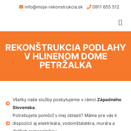
info@moja-rekonstrukcia.sk
0911 655 512
REKONŠTRUKCIA PODLAHY
V HLINENOM DOME
PETRŽALKA
Všetky naše služby poskytujeme v rámci
Západného
Slovenska
.
Potrebujete pomôcť v inej oblasti? Máme pre vás k
dispozícii aj elektrikára, vodoinštalatéra, murára a