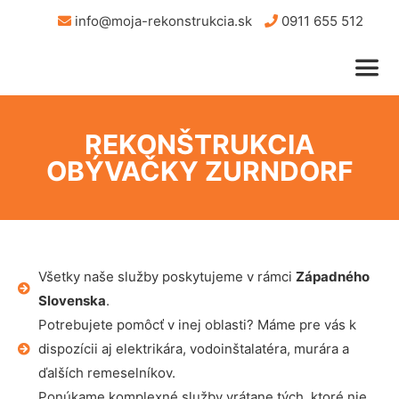
info@moja-rekonstrukcia.sk
0911 655 512
REKONŠTRUKCIA
OBÝVAČKY ZURNDORF
Všetky naše služby poskytujeme v rámci
Západného
Slovenska
.
Potrebujete pomôcť v inej oblasti? Máme pre vás k
dispozícii aj elektrikára, vodoinštalatéra, murára a
ďalších remeselníkov.
Ponúkame komplexné služby vrátane tých, ktoré nie