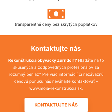
transparentné ceny bez skrytých poplatkov
Kontaktujte nás
Rekonštrukcia obývačky Zurndorf?
Hľadáte na to
skúsených a zodpovedných profesionálov za
rozumný peniaz? Pre viac informácií či nezáväznú
cenovú ponuku nás neváhajte kontaktovať –
www.moja-rekonstrukcia.sk.
KONTAKTUJTE NÁS