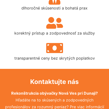
dlhoročné skúsenosti a bohatá prax
korektný prístup a zodpovednosť za služby
transparentné ceny bez skrytých poplatkov
Kontaktujte nás
Rekonštrukcia obývačky Nová Ves pri Dunaji?
Hľadáte na to skúsených a zodpovedných
profesionálov za rozumný peniaz? Pre viac informácií