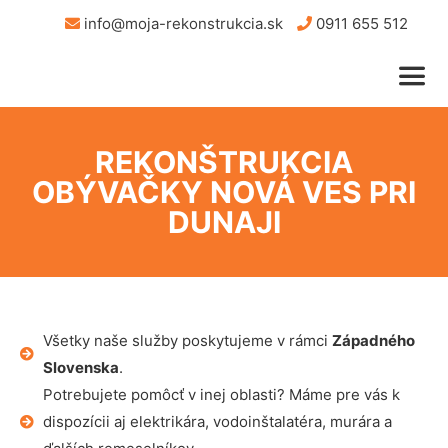
info@moja-rekonstrukcia.sk
0911 655 512
REKONŠTRUKCIA
OBÝVAČKY NOVÁ VES PRI
DUNAJI
Všetky naše služby poskytujeme v rámci
Západného
Slovenska
.
Potrebujete pomôcť v inej oblasti? Máme pre vás k
dispozícii aj elektrikára, vodoinštalatéra, murára a