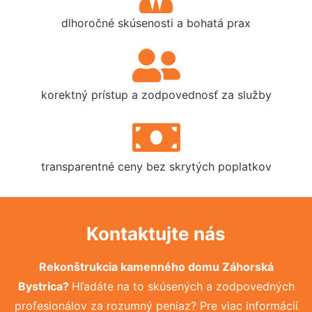
dlhoročné skúsenosti a bohatá prax
korektný prístup a zodpovednosť za služby
transparentné ceny bez skrytých poplatkov
Kontaktujte nás
Rekonštrukcia kamenného domu Záhorská
Bystrica?
Hľadáte na to skúsených a zodpovedných
profesionálov za rozumný peniaz? Pre viac informácií