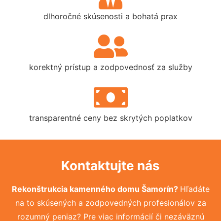
dlhoročné skúsenosti a bohatá prax
korektný prístup a zodpovednosť za služby
transparentné ceny bez skrytých poplatkov
Kontaktujte nás
Rekonštrukcia kamenného domu Šamorín?
Hľadáte
na to skúsených a zodpovedných profesionálov za
rozumný peniaz? Pre viac informácií či nezáväznú