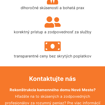
dlhoročné skúsenosti a bohatá prax
korektný prístup a zodpovednosť za služby
transparentné ceny bez skrytých poplatkov
Kontaktujte nás
Rekonštrukcia kamenného domu Nové Mesto?
Hľadáte na to skúsených a zodpovedných
profesionálov za rozumný peniaz? Pre viac informácií