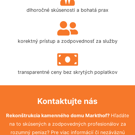
dlhoročné skúsenosti a bohatá prax
korektný prístup a zodpovednosť za služby
transparentné ceny bez skrytých poplatkov
Kontaktujte nás
Rekonštrukcia kamenného domu Markthof?
Hľadáte
na to skúsených a zodpovedných profesionálov za
rozumný peniaz? Pre viac informácií či nezáväznú