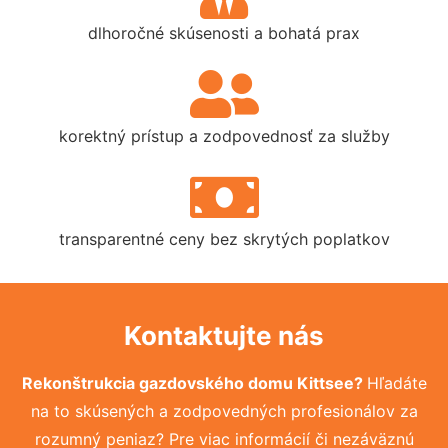
dlhoročné skúsenosti a bohatá prax
korektný prístup a zodpovednosť za služby
transparentné ceny bez skrytých poplatkov
Kontaktujte nás
Rekonštrukcia gazdovského domu Kittsee?
Hľadáte
na to skúsených a zodpovedných profesionálov za
rozumný peniaz? Pre viac informácií či nezáväznú