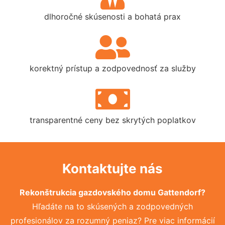
dlhoročné skúsenosti a bohatá prax
korektný prístup a zodpovednosť za služby
transparentné ceny bez skrytých poplatkov
Kontaktujte nás
Rekonštrukcia gazdovského domu Gattendorf?
Hľadáte na to skúsených a zodpovedných
profesionálov za rozumný peniaz? Pre viac informácií