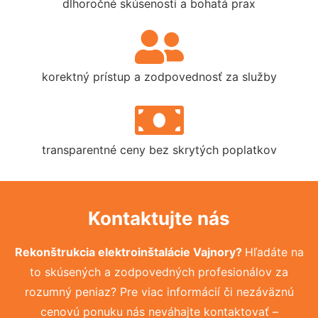
dlhoročné skúsenosti a bohatá prax
korektný prístup a zodpovednosť za služby
transparentné ceny bez skrytých poplatkov
Kontaktujte nás
Rekonštrukcia elektroinštalácie Vajnory?
Hľadáte na
to skúsených a zodpovedných profesionálov za
rozumný peniaz? Pre viac informácií či nezáväznú
cenovú ponuku nás neváhajte kontaktovať –