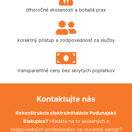
dlhoročné skúsenosti a bohatá prax
korektný prístup a zodpovednosť za služby
transparentné ceny bez skrytých poplatkov
Kontaktujte nás
Rekonštrukcia elektroinštalácie Podunajské
Biskupice?
Hľadáte na to skúsených a
zodpovedných profesionálov za rozumný peniaz?