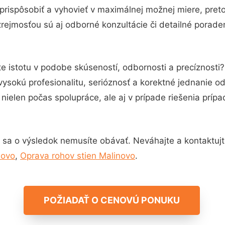
prispôsobiť a vyhovieť v maximálnej možnej miere, pret
rejmosťou sú aj odborné konzultácie či detailné poraden
e istotu v podobe skúseností, odbornosti a precíznost
vysokú profesionalitu, serióznosť a korektné jednanie 
nielen počas spolupráce, ale aj v prípade riešenia príp
 sa o výsledok nemusíte obávať. Neváhajte a kontaktujte 
novo
,
Oprava rohov stien Malinovo
.
POŽIADAŤ O CENOVÚ PONUKU