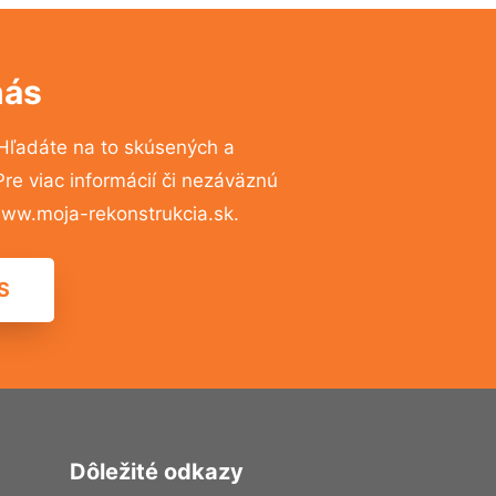
nás
Hľadáte na to skúsených a
e viac informácií či nezáväznú
ww.moja-rekonstrukcia.sk.
S
Dôležité odkazy