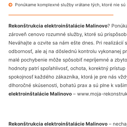
Ponúkame komplexné služby vrátane tých, ktoré nie sú
Rekonštrukcia elektroinštalácie Malinovo
? Ponúka
zároveň cenovo rozumné služby, ktoré sú prispôso
Neváhajte a ozvite sa nám ešte dnes. Pri realizácií
odbornosť, ale aj na dôslednú kontrolu vykonanej p
malé pochybenie môže spôsobiť nepríjemné a zbyto
hodnoty patrí spoľahlivosť, ochota, korektný príst
spokojnosť každého zákazníka, ktorá je pre nás vžd
dlhoročné skúsenosti, bohatú prax a sú plne k vaš
elektroinštalácie Malinovo
– www.moja-rekonstrukci
Rekonštrukcia elektroinštalácie Malinovo
– nechaj