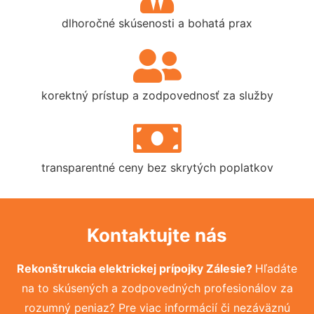
dlhoročné skúsenosti a bohatá prax
korektný prístup a zodpovednosť za služby
transparentné ceny bez skrytých poplatkov
Kontaktujte nás
Rekonštrukcia elektrickej prípojky Zálesie?
Hľadáte
na to skúsených a zodpovedných profesionálov za
rozumný peniaz? Pre viac informácií či nezáväznú